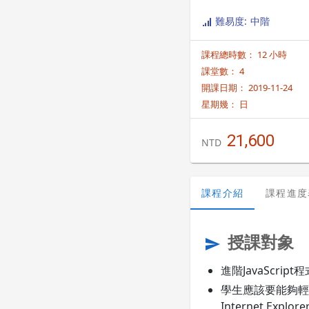
難易度: 中階
課程總時數： 12 小時
課堂數： 4
開課日期： 2019-11-24
星期幾：
日
21,600
NTD
課程介紹
課程進度
授課對象
send
進階JavaScri
學生應該要能夠輕鬆
Internet Explor