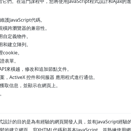
們。在這門課程中，您將使用JavaScript程式設計和Ajax
JavaScript代碼。
pt實現橫跨瀏覽器的兼容性。
t中使用自定義物件。
t中使用和建立陣列。
理cookie。
證表單。
 API來橫越，修改和追加節點文件。
h 檔案，ActiveX 控件和伺服器 應用程式進行通信。
服器獲取信息，並顯示在網頁上。
式。
pt程式設計的目的是為有經驗的網頁開發人員，並有JavaScript經
的建立網頁，寫XHTML代碼和基本JavaScript，並熟練使用