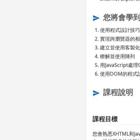
您將會學
send
使用程式設計技巧
實現跨瀏覽器的相
建立並使用客製化的J
瞭解並使用陣列
用JavaScript處理C
使用DOM的程式
課程說明
send
課程目標
您會熟悉XHTML和