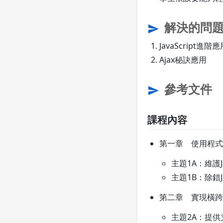
解決的問
send
JavaScript進階
Ajax秘訣應用
參考文件
send
課程內容
第一章 使用程式
主題1A：維護Ja
主題1B：除錯Ja
第二章 實現橫跨
主題2A：提