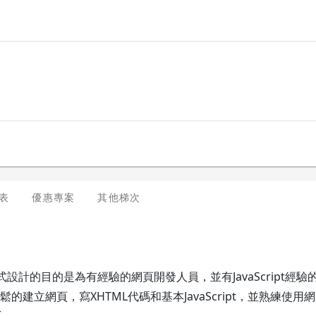
表
優惠專案
其他梯次
pt程式設計的目的是為有經驗的網頁開發人員，並有JavaScript經
的建立網頁，寫XHTML代碼和基本JavaScript，並熟練使
er。