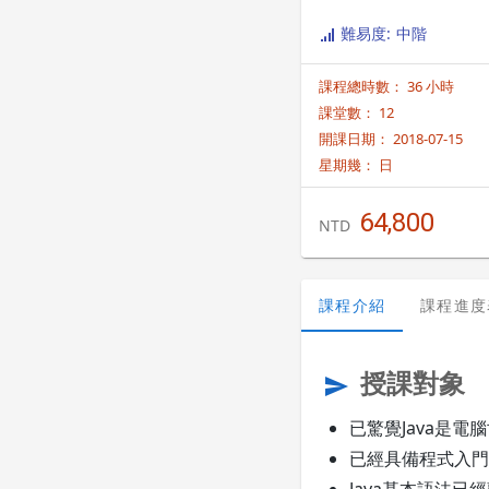
難易度: 中階
課程總時數： 36 小時
課堂數： 12
開課日期： 2018-07-15
星期幾：
日
64,800
NTD
課程介紹
課程進度
授課對象
send
已驚覺Java是
已經具備程式入門