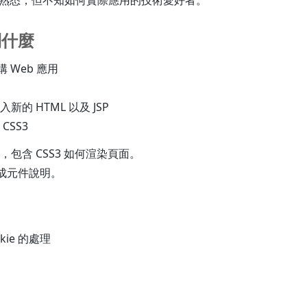
已經熟悉，但不知如何實際應用的技術愛好者。
到什麼
構 Web 應用
的 HTML 以及 JSP
CSS3
紹，包含 CSS3 如何渲染頁面。
的組成元件說明。
okie 的處理