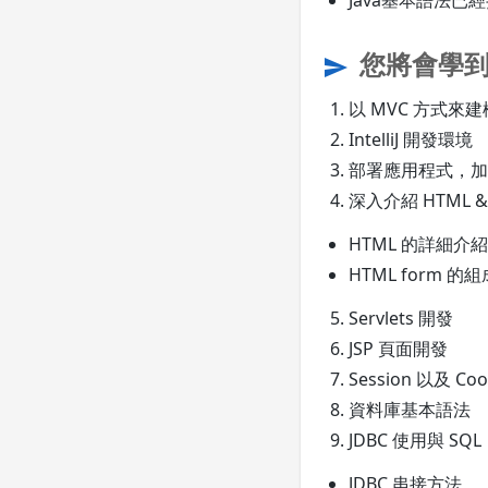
Java基本語法
您將會學
send
以 MVC 方式來建
IntelliJ 開發環境
部署應用程式，加入新
深入介紹 HTML & 
HTML 的詳細介
HTML form 
Servlets 開發
JSP 頁面開發
Session 以及 Co
資料庫基本語法
JDBC 使用與 SQL
JDBC 串接方法