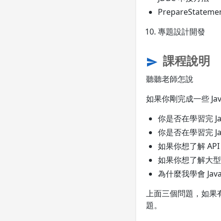
PrepareStatem
專題設計開發
課程說明
send
聽聽老師怎說
如果你剛完成一些 Ja
你是否在學習完 J
你是否在學習完 Ja
如果你想了解 API
如果你想了解大型
為什麼我學會 Jav
上面三個問題，如果
題。