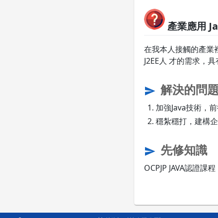
產業應用 Ja
在我本人接觸的產業
J2EE人 才的需求
解決的問
send
加強Java技術，
穩紮穩打，建構企
先修知識
send
OCPJP JAVA認證課程