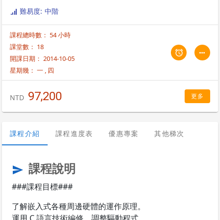
紹。如果您已經會C語言，本課程能讓您感受完全掌控整個嵌入式系統的成
難易度: 中階
就感。
課程總時數： 54 小時
課堂數： 18
開課日期： 2014-10-05
星期幾：
一
,
四
97,200
更多
NTD
課程介紹
課程進度表
優惠專案
其他梯次
課程說明
send
###課程目標###
了解嵌入式各種周邊硬體的運作原理。
運用 C 語言技術編修、調整驅動程式。