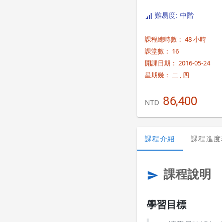
熟悉的應用技術整合並依照學
難易度: 中階
地。作品Demo與上傳 Go
Google play 並讓
課程總時數： 48 小時
課堂數： 16
開課日期： 2016-05-24
星期幾：
二
,
四
86,400
NTD
課程介紹
課程進度
課程說明
send
學習目標