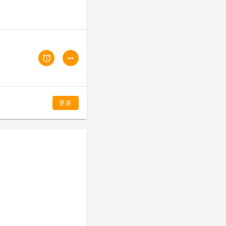
Android 研發工程師園
展示給客戶。將產品上傳到
。
更多