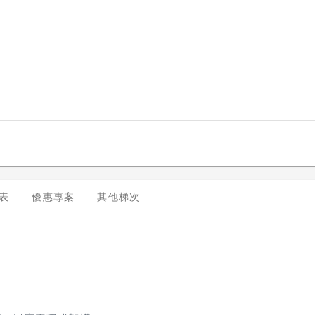
員自己的創意開發出完整且結合學員創意的作品，並體驗實際軟體專案開發經驗；熟悉 
ogle play 商店：公司需要的人才可能不只是會寫程式，還要會將公司產品的功能
大眾試用是最新的行銷手法，學員可善用此技巧 幫助公司行銷產品，成為一個全方位的人才
表
優惠專案
其他梯次