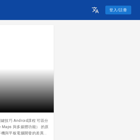
登入/註冊
技巧 Android課程 可區分
Maps 與多媒體功能） 的原
手機與平板電腦開發的差異
的作品：引導學生將各項已