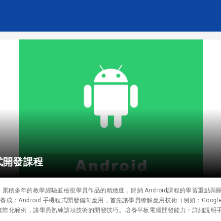
程式開發課程
程，累積多年的教學經驗並檢視學員作品的精緻度，歸納 Android課程的學習重點與關鍵
成：Android 手機程式開發偏向應用，首先讓學員瞭解應用技術（例如：Google 
實際化範例，讓學員熟練該項技術的開發技巧。培養平板電腦開發能力：詳細說明
p快速移植至平板電腦上，同時完成2種行動裝置的開發！結合學員創意做出屬於自己