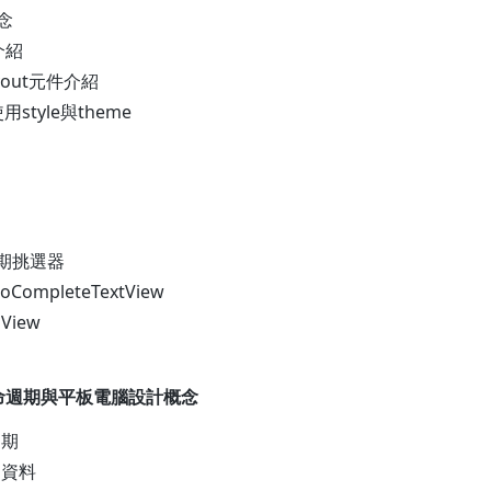
觀念
件介紹
yout元件介紹
用style與theme
日期挑選器
toCompleteTextView
dView
y生命週期與平板電腦設計概念
週期
傳遞資料