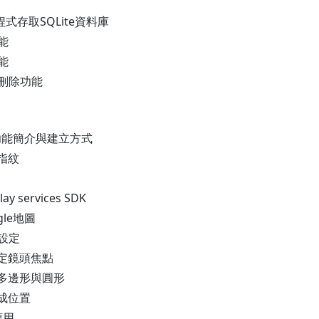
應用程式存取SQLite資料庫
功能
功能
改與刪除功能
地圖功能簡介與建立方式
證指紋
ay services SDK
gle地圖
I設定
設定鏡頭焦點
、多邊形與圓形
轉成位置
應用