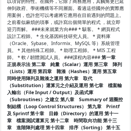
以項背的特性。在國外，它除了商務應用，其觸角更已延
伸到政府、學術機構等不同層面。看過這些國外的實際應
用案例，也許您可以考慮將它應用在目前遇到的問題上。
之前看似麻煩的瑣事，或許寫出個簡單的程式 ，就立即
迎刃而解。 ###未來就業方向### * 駭客。 * 網頁程式
設計工程師。 * 生化基因科技研究人員。 * 資料庫
（Oracle、Sybase、Informix、MySQL 等）系統管理
員。 * 其他特殊工程師。 * 助理工程師。 * MIS 工程
師。 * 軟 / 韌體測試人員。 ###課程內容###
第一章
正規表示法
第二章 純量（Scalar）運用
第三章 陣列
（Lists）運用
第四章 雜湊（Hashes）運用
第五章
同時使用陣列及雜湊之運用
第六章 取代
（Substitution）運算元之介紹及運用
第七章 檔案輸
入輸出（File Input / Output）及函式庫
（Subroutines）之建立
第八章 Summary of 迴圈控
制結構（Loop Control Structures）
第九章 Printf
及 Sprintf
第十章 目錄（Directory）的運用
第十一
章 檔案測試運算元
第十二章 時間取向功能
第十三
章 進階陣列處理
第十四章 排序（Sorting）
第十五