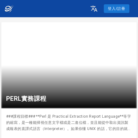
登入/註冊
PERL實務課程
###課程目標### **Perl 是 Practical Extraction Report Language**等字
的縮寫，是一種能掃視任意文字檔或是二進位檔，並且能從中取出資訊製
成報表的直譯式語言（Interpreter）。如果你懂 UNIX 的話，它的目的就是
用來取代 UNIX 原有的 sed 、 awk 與 shell script 的組合，用來匯集資