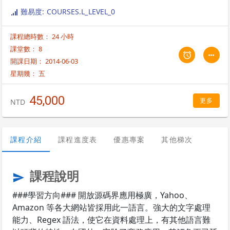
訊、產生報表的一個工具語言。 作者是 Larry Wall ，他設計的哲學是以實
難易度: COURSES.L_LEVEL_0
用為第一優先（所謂的實用就是語言容易使用、有效率，而且完整），而
不是設計一個看起來很漂亮的語言（漂亮就是程式非常的小，語法優雅，
課程總時數： 24 小時
而且只由最少的語法基本元素構成），所以只要你學上手了，你就會深深
的喜歡上它的實用性和方便性。 它包含了 C 、 sed 、 awk 和 sh 這幾個
課堂數： 8
工具最好的特色，而且主要的語法很接近 Shell Script，因為其中一些符號
開課日期： 2014-06-03
的使用和 shell script 是一致的。當然如果又懂得 awk 和 sed 那就更好
星期幾：
五
了。 Larry Wall 說過一句話：「Perl 是懶人用的工具」。如果它沒有比其
它語言更好更簡單更容易上手，恐怕很少人願意去學習新的程式語言。
45,000
更多
NTD
課程介紹
課程進度表
優惠專案
其他梯次
課程說明
send
###學習方向### 開放源碼界應用極廣，Yahoo、
Amazon 等各大網站皆採用此一語言。強大的文字處理
能力、Regex 語法，使它在資料處理上，有其他語言難