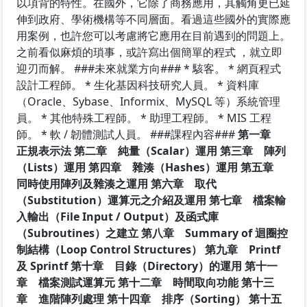
以項背的特性。在國外，它除了商務應用，其觸角更已延
伸到政府、學術機構等不同層面。看過這些國外的實際應
用案例，也許您可以考慮將它應用在目前遇到的問題上。
之前看似麻煩的瑣事，或許寫出個簡單的程式 ，就立即
迎刃而解。 ###未來就業方向### * 駭客。 * 網頁程式
設計工程師。 * 生化基因科技研究人員。 * 資料庫
（Oracle、Sybase、Informix、MySQL 等）系統管理
員。 * 其他特殊工程師。 * 助理工程師。 * MIS 工程
師。 * 軟 / 韌體測試人員。 ###課程內容###
第一章
正規表示法
第二章 純量（Scalar）運用
第三章 陣列
（Lists）運用
第四章 雜湊（Hashes）運用
第五章
同時使用陣列及雜湊之運用
第六章 取代
（Substitution）運算元之介紹及運用
第七章 檔案輸
入輸出（File Input / Output）及函式庫
（Subroutines）之建立
第八章 Summary of 迴圈控
制結構（Loop Control Structures）
第九章 Printf
及 Sprintf
第十章 目錄（Directory）的運用
第十一
章 檔案測試運算元
第十二章 時間取向功能
第十三
章 進階陣列處理
第十四章 排序（Sorting）
第十五