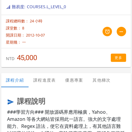
訊、產生報表的一個工具語言。 作者是 Larry Wall ，他設計的哲學是以實
難易度: COURSES.L_LEVEL_0
用為第一優先（所謂的實用就是語言容易使用、有效率，而且完整），而
不是設計一個看起來很漂亮的語言（漂亮就是程式非常的小，語法優雅，
課程總時數： 24 小時
而且只由最少的語法基本元素構成），所以只要你學上手了，你就會深深
的喜歡上它的實用性和方便性。 它包含了 C 、 sed 、 awk 和 sh 這幾個
課堂數： 8
工具最好的特色，而且主要的語法很接近 Shell Script，因為其中一些符號
開課日期： 2012-10-07
的使用和 shell script 是一致的。當然如果又懂得 awk 和 sed 那就更好
星期幾：
一
了。 Larry Wall 說過一句話：「Perl 是懶人用的工具」。如果它沒有比其
它語言更好更簡單更容易上手，恐怕很少人願意去學習新的程式語言。
45,000
更多
NTD
課程介紹
課程進度表
優惠專案
其他梯次
課程說明
send
###學習方向### 開放源碼界應用極廣，Yahoo、
Amazon 等各大網站皆採用此一語言。強大的文字處理
能力、Regex 語法，使它在資料處理上，有其他語言難