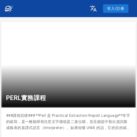
登入/註冊
PERL實務課程
###課程目標### **Perl 是 Practical Extraction Report Language**等字
的縮寫，是一種能掃視任意文字檔或是二進位檔，並且能從中取出資訊製
成報表的直譯式語言（Interpreter）。如果你懂 UNIX 的話，它的目的就是
用來取代 UNIX 原有的 sed 、 awk 與 shell script 的組合，用來匯集資