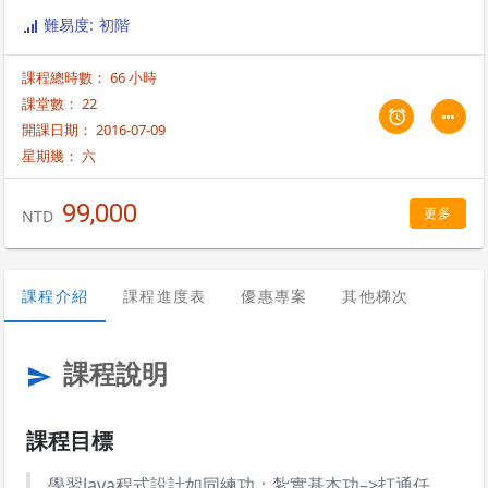
講起，同時說明Java重要函式庫的使用方式，並融入證照考試範圍與作答
難易度: 初階
技巧。 最後以實際範例將所學的Java概念應用在重要的2大技術上： (A)
Java GUI程式設計（Java Swing技術的應用） (B) JDBC資料庫程式設計
課程總時數： 66 小時
（Java連結MySQL資料庫）
課堂數： 22
開課日期： 2016-07-09
星期幾：
六
99,000
更多
NTD
課程介紹
課程進度表
優惠專案
其他梯次
課程說明
send
課程目標
學習Java程式設計如同練功：紮實基本功–>打通任