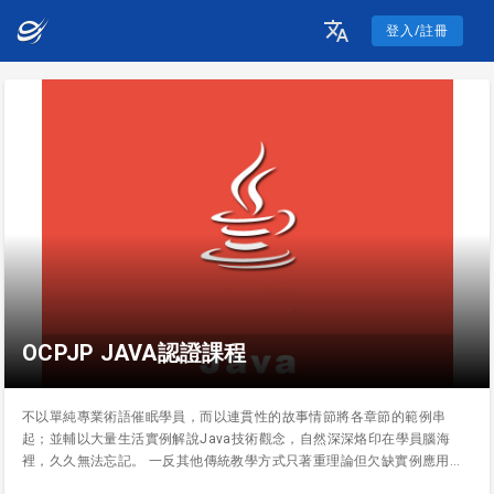
登入/註冊
OCPJP JAVA認證課程
不以單純專業術語催眠學員，而以連貫性的故事情節將各章節的範例串
起；並輔以大量生活實例解說Java技術觀念，自然深深烙印在學員腦海
裡，久久無法忘記。 一反其他傳統教學方式只著重理論但欠缺實例應用，
或只偏重應用但不論述該項技術為何而來的缺點。循序漸進地從基礎語法