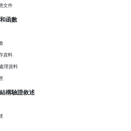
態文件
料和函數
數
存資料
子處理資料
態
制結構驗證敘述
述