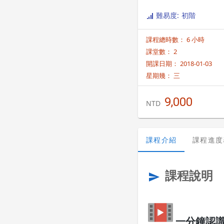
難易度: 初階
課程總時數： 6 小時
課堂數： 2
開課日期： 2018-01-03
星期幾：
三
9,000
NTD
課程介紹
課程進度
課程說明
send
一分鐘認識 "