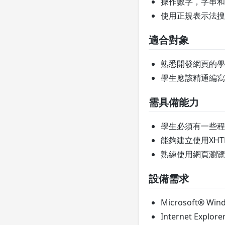
操作數字，字串和
使用正規表示法搜
適合對象
熟悉開發網頁的學
學生應該精通編寫XHTM
需具備能力
學生必須有一些程
能夠建立使用XH
熟練使用網頁瀏覽器，像是
設備需求
Microsoft® Wind
Internet Explore