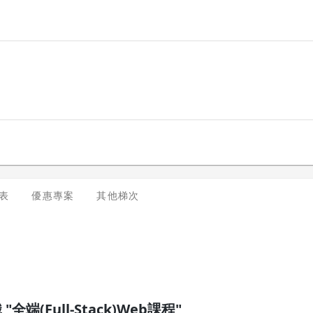
表
優惠專案
其他梯次
全端(Full-Stack)Web課程"