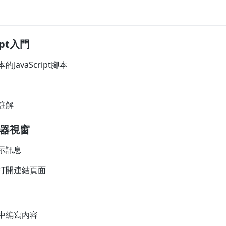
ipt入門
JavaScript腳本
註解
覽器視窗
示訊息
打開連結頁面
中編寫內容