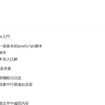
pt入門
個基本的JavaScript腳本
腳本
腳本加入註解
器視窗
狀態欄顯示訊息
新視窗中打開連結頁面
一個文件中編寫內容