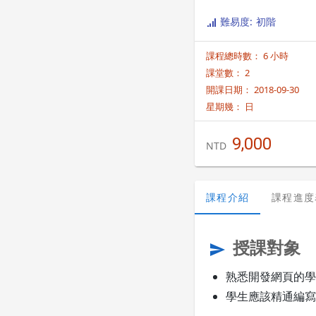
難易度: 初階
課程總時數： 6 小時
課堂數： 2
開課日期： 2018-09-30
星期幾：
日
9,000
NTD
課程介紹
課程進度
授課對象
send
熟悉開發網頁的學
學生應該精通編寫XHTM