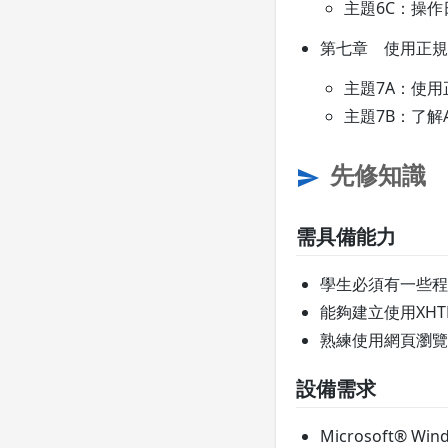
主題6C：操作
第七章 使用正規表
主題7A：使
主題7B：了解A
先修知識
send
需具備能力
學生必須有一些程
能夠建立使用XH
熟練使用網頁瀏覽器，像是
設備需求
Microsoft® Wind