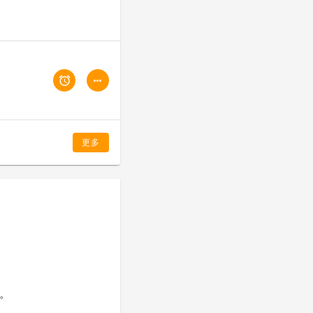
更多
®。