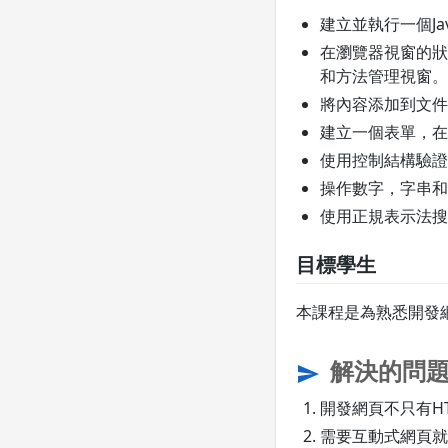
建立並執行一個Jav
在瀏覽器視窗的狀
和方法管理視窗。
將內容添加到文件
建立一個表單，在
使用控制結構驗證
操作數字，字串和
使用正規表示法搜
目標學生
本課程是為熟悉開發網
解決的問
send
開發網頁不只有HT
需要互動式網頁就須必