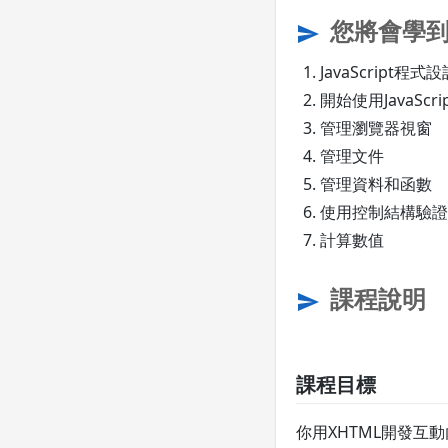
您將會學
send
JavaScript程式
開始使用JavaScri
管理瀏覽器視窗
管理文件
管理資料和函數
使用控制結構驗證
計算數值
課程說明
send
課程目標
你用XHTML開發互動