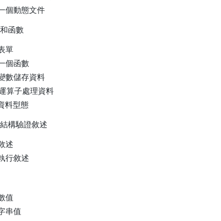
立一個動態文件
和函數
表單
一個函數
用變數儲存資料
用運算子處理資料
資料型態
結構驗證敘述
敘述
執行敘述
數值
字串值