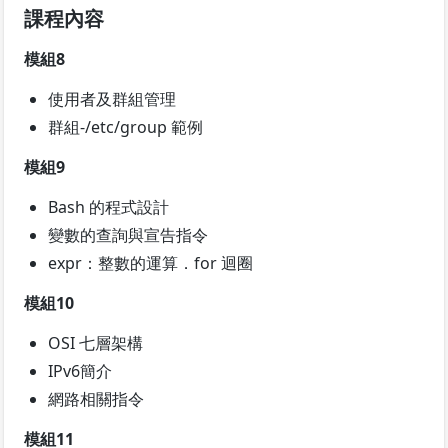
課程內容
模組8
使用者及群組管理
群組-/etc/group 範例
模組9
Bash 的程式設計
變數的查詢與宣告指令
expr：整數的運算．for 迴圈
模組10
OSI 七層架構
IPv6簡介
網路相關指令
模組11