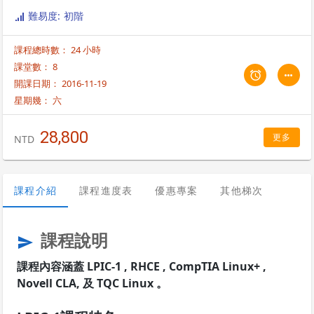
CentOS, Ubuntu, Debian, etc.）；因此，來 自加拿大的LPI（Linux
難易度: 初階
Professional Institute） 國際認證，為IT業界公認及企業選擇資訊人才依
據的不二考量。 然而，一個完整的 LPIC-1課程必須提供以下內容的教育及
課程總時數： 24 小時
訓練。
課堂數： 8
開課日期： 2016-11-19
星期幾：
六
28,800
更多
NTD
課程介紹
課程進度表
優惠專案
其他梯次
課程說明
send
課程內容涵蓋 LPIC-1 , RHCE , CompTIA Linux+ ,
Novell CLA, 及 TQC Linux 。