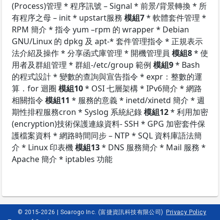
(Process)管理 * 程序訊號 – Signal * 前景/背景轉換 * 所
有程序之母 – init * upstart服務
模組7
* 軟體套件管理 *
RPM 簡介 * 指令 yum –rpm 的 wrapper * Debian
GNU/Linux 的 dpkg 及 apt-* 套件管理指令 * 正規表示
法介紹及操作 * 分享函式庫管理 * 開機管理員
模組8
* 使
用者及群組管理 * 群組-/etc/group 範例
模組9
* Bash
的程式設計 * 變數的查詢與宣告指令 * expr：整數的運
算．for 迴圈
模組10
* OSI 七層架構 * IPv6簡介 * 網路
相關指令
模組11
* 服務的意義 * inetd/xinetd 簡介 * 週
期性排程服務cron * Syslog 系統紀錄
模組12
* 利用加密
(encryption)技術保護連線資料- SSH * GPG 加密套件保
護檔案資料 * 網路時間同步 – NTP * SQL 資料庫語法簡
介 * Linux 印表機
模組13
* DNS 服務簡介 * Mail 服務 *
Apache 簡介 * iptables 功能
© 2015-2026 | Soarogo Inc. (富捷資訊科技有限公司)
Privacy Policy