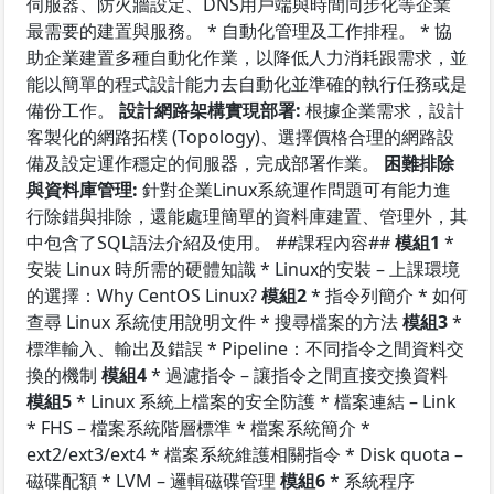
伺服器、防火牆設定、DNS用戶端與時間同步化等企業
最需要的建置與服務。 * 自動化管理及工作排程。 * 協
助企業建置多種自動化作業，以降低人力消耗跟需求，並
能以簡單的程式設計能力去自動化並準確的執行任務或是
備份工作。
設計網路架構實現部署:
根據企業需求，設計
客製化的網路拓樸 (Topology)、選擇價格合理的網路設
備及設定運作穩定的伺服器，完成部署作業。
困難排除
與資料庫管理:
針對企業Linux系統運作問題可有能力進
行除錯與排除，還能處理簡單的資料庫建置、管理外，其
中包含了SQL語法介紹及使用。 ##課程內容##
模組1
*
安裝 Linux 時所需的硬體知識 * Linux的安裝 – 上課環境
的選擇：Why CentOS Linux?
模組2
* 指令列簡介 * 如何
查尋 Linux 系統使用說明文件 * 搜尋檔案的方法
模組3
*
標準輸入、輸出及錯誤 * Pipeline：不同指令之間資料交
換的機制
模組4
* 過濾指令 – 讓指令之間直接交換資料
模組5
* Linux 系統上檔案的安全防護 * 檔案連結 – Link
* FHS – 檔案系統階層標準 * 檔案系統簡介 *
ext2/ext3/ext4 * 檔案系統維護相關指令 * Disk quota –
磁碟配額 * LVM – 邏輯磁碟管理
模組6
* 系統程序