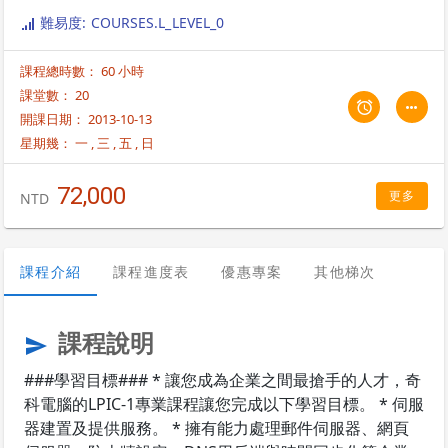
封閉的硬體平台或特定的系統版本為主，且不需要大量的時間來熟悉各種
難易度: COURSES.L_LEVEL_0
不同的Linux版本( RedHat, CentOS, Ubuntu, Debian, etc.)；因此，來自
加拿大的LPI(Linux Professional Institute) 國際認證，為IT業界公認及企
課程總時數： 60 小時
業選擇資訊人才依據的不二考量。然而，一個完整的 LPIC-1課程必須提供
以下內容的教育及訓練。 課程內容通用於各Linux版本: CentOS，
課堂數： 20
RedHat，Ubuntu，Debian 奇科電腦為國際考試中心 VUE指定考試中心，
開課日期： 2013-10-13
原地上課原地考試。 奇科電腦(Geego Systems, Inc.)為LPI 台灣區指定教
星期幾：
一
,
三
,
五
,
日
育訓練伙伴(請選擇Taiwan進行搜尋)。 LPI 原廠指定教材：奇科電腦自行
研發之教材為全球唯一之中文官方核准教材，與IBM等大廠齊名。 課程內
72,000
容適合 LPIC-1、 RedHat RHCE、CompTIA Linux+ Powered by LPI以及
更多
NTD
Novell CLA等國際證照。 使用最高等級的Cisco 交換器，提供大型企業等
級的所有實做環境，讓學員們提前熟悉工作環境。 提供跨作業系統的共通
基礎知識，如 Kernel、FileSystem、Process 及 Architecture 等原理的
課程介紹
課程進度表
優惠專案
其他梯次
紮實教育。 * 提供 Linux 系統操作、管理、維護及 Troubleshooting 使用
的指令、觀念及應用技巧上所有相關的訓練。 * 提供 TCP/IP 常用的通訊協
定及 OSI Model 應用的專業訓練。 * 提供 Internet 網站架設的技能訓練，
以及 Linux 系統所內建與延伸的在 Internet 上熱門的各類應用服務。 * 提
課程說明
send
供 Linux 系統安全相關的知識及訓練。 * 提供 Linux 應用在企業的各種解
決方案，以及業界寶貴的實務經驗。
###學習目標### * 讓您成為企業之間最搶手的人才，奇
科電腦的LPIC-1專業課程讓您完成以下學習目標。 * 伺服
器建置及提供服務。 * 擁有能力處理郵件伺服器、網頁