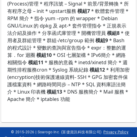
(Process)管理 * 程序訊號 – Signal * 前景/背景轉換 * 所
有程序之母 – init * upstart服務
模組7
* 軟體套件管理 *
RPM 簡介 * 指令 yum –rpm 的 wrapper * Debian
GNU/Linux 的 dpkg 及 apt-* 套件管理指令 * 正規表示
法介紹及操作 * 分享函式庫管理 * 開機管理員
模組8
* 使
用者及群組管理 * 群組-/etc/group 範例
模組9
* Bash
的程式設計 * 變數的查詢與宣告指令 * expr：整數的運
算．for 迴圈
模組10
* OSI 七層架構 * IPv6簡介 * 網路
相關指令
模組11
* 服務的意義 * inetd/xinetd 簡介 * 週
期性排程服務cron * Syslog 系統紀錄
模組12
* 利用加密
(encryption)技術保護連線資料- SSH * GPG 加密套件保
護檔案資料 * 網路時間同步 – NTP * SQL 資料庫語法簡
介 * Linux 印表機
模組13
* DNS 服務簡介 * Mail 服務 *
Apache 簡介 * iptables 功能
© 2015-2026 | Soarogo Inc. (富捷資訊科技有限公司)
Privacy Policy