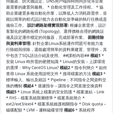
伺服器、防火牆設定、DNS用戶端與時間同步化等企業
最需要的建置與服務。 * 自動化管理及工作排程。 * 協
助企業建置多種自動化作業，以降低人力消耗跟需求，並
能以簡單的程式設計能力去自動化並準確的執行任務或是
備份工作。
設計網路架構實現部署:
根據企業需求，設計
客製化的網路拓樸 (Topology)、選擇價格合理的網路設
備及設定運作穩定的伺服器，完成部署作業。
困難排除
與資料庫管理:
針對企業Linux系統運作問題可有能力進
行除錯與排除，還能處理簡單的資料庫建置、管理外，其
中包含了SQL語法介紹及使用。 ##課程內容##
模組1
*
安裝 Linux 時所需的硬體知識 * Linux的安裝 – 上課環境
的選擇：Why CentOS Linux?
模組2
* 指令列簡介 * 如何
查尋 Linux 系統使用說明文件 * 搜尋檔案的方法
模組3
*
標準輸入、輸出及錯誤 * Pipeline：不同指令之間資料交
換的機制
模組4
* 過濾指令 – 讓指令之間直接交換資料
模組5
* Linux 系統上檔案的安全防護 * 檔案連結 – Link
* FHS – 檔案系統階層標準 * 檔案系統簡介 *
ext2/ext3/ext4 * 檔案系統維護相關指令 * Disk quota –
磁碟配額 * LVM – 邏輯磁碟管理
模組6
* 系統程序