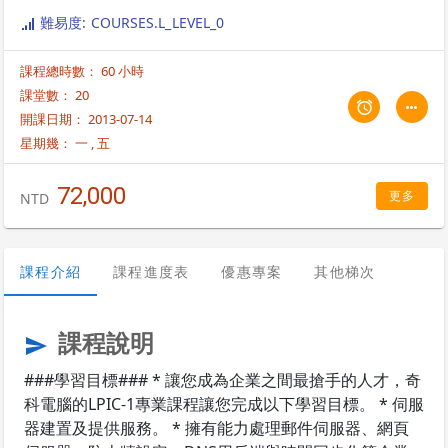
封閉的硬體平台或特定的系統版本為主，且不需要大量的時間來熟悉各種
難易度: COURSES.L_LEVEL_0
不同的Linux版本( RedHat, CentOS, Ubuntu, Debian, etc.)；因此，來自
加拿大的LPI(Linux Professional Institute) 國際認證，為IT業界公認及企
課程總時數： 60 小時
業選擇資訊人才依據的不二考量。然而，一個完整的 LPIC-1課程必須提供
以下內容的教育及訓練。 課程內容通用於各Linux版本: CentOS，
課堂數： 20
RedHat，Ubuntu，Debian 奇科電腦為國際考試中心 VUE指定考試中心，
開課日期： 2013-07-14
原地上課原地考試。 奇科電腦(Geego Systems, Inc.)為LPI 台灣區指定教
星期幾：
一
,
五
育訓練伙伴(請選擇Taiwan進行搜尋)。 LPI 原廠指定教材：奇科電腦自行
研發之教材為全球唯一之中文官方核准教材，與IBM等大廠齊名。 課程內
72,000
容適合 LPIC-1、 RedHat RHCE、CompTIA Linux+ Powered by LPI以及
更多
NTD
Novell CLA等國際證照。 使用最高等級的Cisco 交換器，提供大型企業等
級的所有實做環境，讓學員們提前熟悉工作環境。 提供跨作業系統的共通
基礎知識，如 Kernel、FileSystem、Process 及 Architecture 等原理的
課程介紹
課程進度表
優惠專案
其他梯次
紮實教育。 * 提供 Linux 系統操作、管理、維護及 Troubleshooting 使用
的指令、觀念及應用技巧上所有相關的訓練。 * 提供 TCP/IP 常用的通訊協
定及 OSI Model 應用的專業訓練。 * 提供 Internet 網站架設的技能訓練，
以及 Linux 系統所內建與延伸的在 Internet 上熱門的各類應用服務。 * 提
課程說明
send
供 Linux 系統安全相關的知識及訓練。 * 提供 Linux 應用在企業的各種解
決方案，以及業界寶貴的實務經驗。
###學習目標### * 讓您成為企業之間最搶手的人才，奇
科電腦的LPIC-1專業課程讓您完成以下學習目標。 * 伺服
器建置及提供服務。 * 擁有能力處理郵件伺服器、網頁