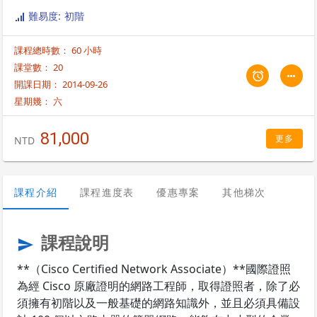
難易度: 初階
課程總時數： 60 小時
課堂數： 20
開課日期： 2014-09-26
星期幾：
六
81,000
更多
NTD
課程介紹
課程進度表
優惠專案
其他梯次
課程說明
send
**（Cisco Certified Network Associate）**國際證照
為經 Cisco 原廠證明的網路工程師，取得證照者，除了必
須擁有初階以及一般基礎的網路知識外，並且必須具備設