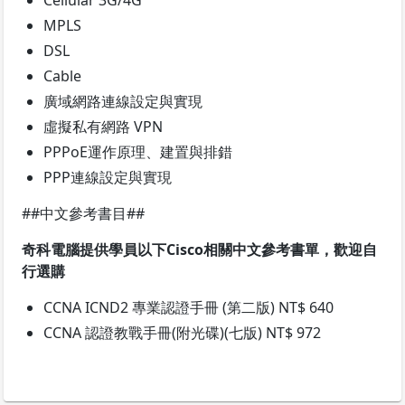
Cellular 3G/4G
MPLS
DSL
Cable
廣域網路連線設定與實現
虛擬私有網路 VPN
PPPoE運作原理、建置與排錯
PPP連線設定與實現
##中文參考書目##
奇科電腦提供學員以下Cisco相關中文參考書單，歡迎自
行選購
CCNA ICND2 專業認證手冊 (第二版) NT$ 640
CCNA 認證教戰手冊(附光碟)(七版) NT$ 972