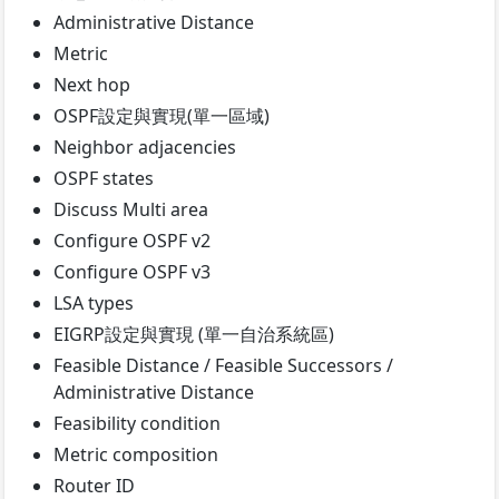
Administrative Distance
Metric
Next hop
OSPF設定與實現(單一區域)
Neighbor adjacencies
OSPF states
Discuss Multi area
Configure OSPF v2
Configure OSPF v3
LSA types
EIGRP設定與實現 (單一自治系統區)
Feasible Distance / Feasible Successors /
Administrative Distance
Feasibility condition
Metric composition
Router ID