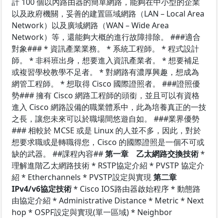
計 100 個以內路由器的簡單網路，能夠在中小型的企業
以及政府機關，妥善的建置區域網路（LAN – Local Area
Network）以及廣域網路（WAN – Wide Area
Network）等，還能夠大概的進行故障排除。 ###適合
對象### * 資訊產業業務。 * 系統工程師。 * 程式設計
師。 * 非科班出身，想要進入資訊產業者。 * 想要補足
或複習學校教學不足者。 * 對網路有濃厚興趣，想成為
網管工程師。 * 想取得 Cisco 國際證照者。 ###證照優
勢### 擁有 Cisco 網路工程師的頭銜，並且可以有資格
進入 Cisco 網路設備的職業體系中，此為培養真正的一技
之長，讓您未來可以於職場間悠遊自如。 ###業界優勢
### 相較於 MCSE 或是 Linux 的人並不多，因此，對於
想要求職或是轉職得您，Cisco 的國際證照是一個不可或
缺的武器。 ##課程內容##
第一章 乙太網路交換技術
*
理解進階乙太網路技術 * RSTP協定介紹 * PVSTP 協定介
紹 * Etherchannels * PVSTP設定與實現
第二章
IPv4/v6協定技術
* Cisco IOS路由器啟始程序 * 動態路
由協定介紹 * Administrative Distance * Metric * Next
hop * OSPF設定與實現(單一區域) * Neighbor