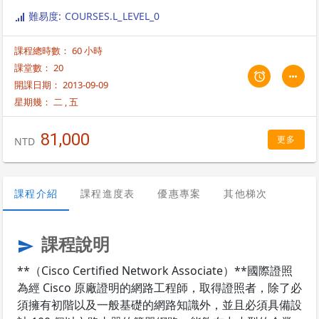
難易度: COURSES.L_LEVEL_0
課程總時數： 60 小時
課堂數： 20
開課日期： 2013-09-09
星期幾：
二
,
五
81,000
更多
NTD
課程介紹
課程進度表
優惠專案
其他梯次
課程說明
send
**（Cisco Certified Network Associate）**國際證照
為經 Cisco 原廠證明的網路工程師，取得證照者，除了必
須擁有初階以及一般基礎的網路知識外，並且必須具備設