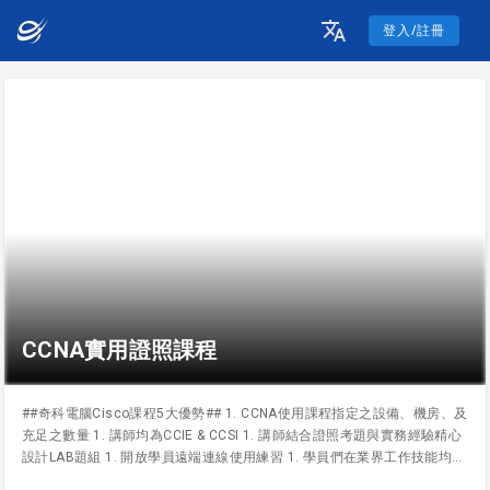
登入/註冊
CCNA實用證照課程
##奇科電腦Cisco課程5大優勢## 1. CCNA使用課程指定之設備、機房、及
充足之數量 1. 講師均為CCIE & CCSI 1. 講師結合證照考題與實務經驗精心
設計LAB題組 1. 開放學員遠端連線使用練習 1. 學員們在業界工作技能均受
肯定，許多成功就業媒合案例