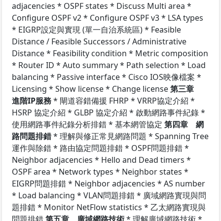
adjacencies * OSPF states * Discuss Multi area *
Configure OSPF v2 * Configure OSPF v3 * LSA types
* EIGRP設定與實現 (單一自治系統區) * Feasible
Distance / Feasible Successors / Administrative
Distance * Feasibility condition * Metric composition
* Router ID * Auto summary * Path selection * Load
balancing * Passive interface * Cisco IOS映像檔案 *
Licensing * Show license * Change license
第三章
進階IP服務
* 閘道容錯備援 FHRP * VRRP協定介紹 *
HSRP 協定介紹 * GLBP 協定介紹 * 啟動網路事件紀錄 *
使用網路事件紀錄分析排錯 * 基本網管協定
第四章 網
路問題排錯
* 理解與修正常見網路問題 * Spanning Tree
運作與除錯 * 路由協定問題排錯 * OSPF問題排錯 *
Neighbor adjacencies * Hello and Dead timers *
OSPF area * Network types * Neighbor states *
EIGRP問題排錯 * Neighbor adjacencies * AS number
* Load balancing * VLAN問題排錯 * 廣域網路實現與問
題排錯 * Monitor NetFlow statistics * 乙太網路實現與
問題排錯
第五章 廣域網路技術
* 理解廣域網路技術 *