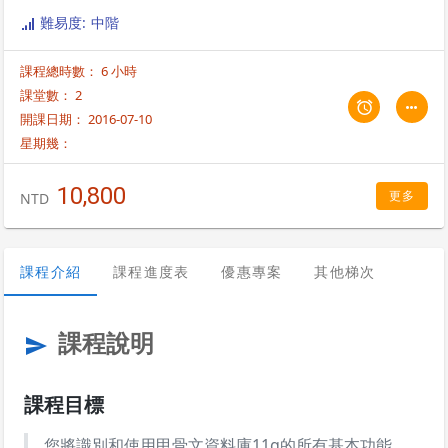
難易度: 中階
課程總時數： 6 小時
課堂數： 2
開課日期： 2016-07-10
星期幾：
10,800
更多
NTD
課程介紹
課程進度表
優惠專案
其他梯次
課程說明
send
課程目標
您將識別和使用甲骨文資料庫11g的所有基本功能。