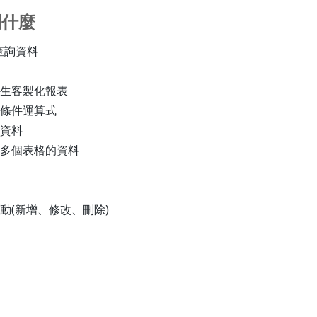
到什麼
令查詢資料
生客製化報表
條件運算式
資料
多個表格的資料
動(新增、修改、刪除)