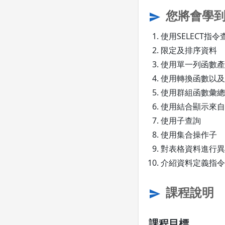
您將會學
send
使用SELECT指
限定及排序資料
使用單一列函數產
使用轉換函數以及
使用群組函數彙總
使用結合顯示來自
使用子查詢
使用集合操作子
對表格資料進行異
介紹資料定義指令
課程說明
send
課程目標