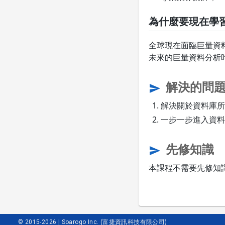
為什麼要現在學
全球現在面臨巨量資料分
未來的巨量資料分析
解決的問
send
解決關於資料庫所
一步一步進入資料
先修知識
send
本課程不需要先修知
© 2015-2026 | Soarogo Inc. (富捷資訊科技有限公司)