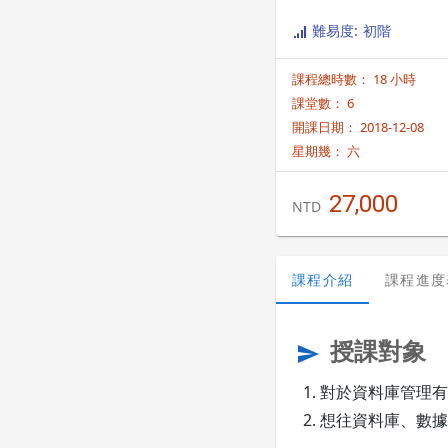
難易度: 初階
課程總時數： 18 小時
課堂數： 6
開課日期： 2018-12-08
星期幾：
六
27,000
NTD
課程介紹
課程進度
授課對象
send
對於資料庫管理有
想往資料庫、數據