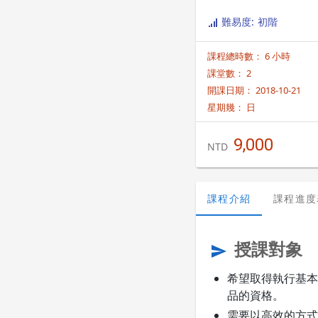
難易度: 初階
課程總時數： 6 小時
課堂數： 2
開課日期： 2018-10-21
星期幾：
日
9,000
NTD
課程介紹
課程進度
授課對象
send
希望取得執行基本的
品的資格。
需要以高效的方式使