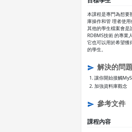
目標學生
本課程是專門為想要熟
庫操作和管 理者使用使用
其他的學生檔案會是誰
RDBMS技術 的專業
它也可以用於希望獲得
的學生。
解決的問
send
讓你開始接觸MyS
加強資料庫觀念
參考文件
send
課程內容