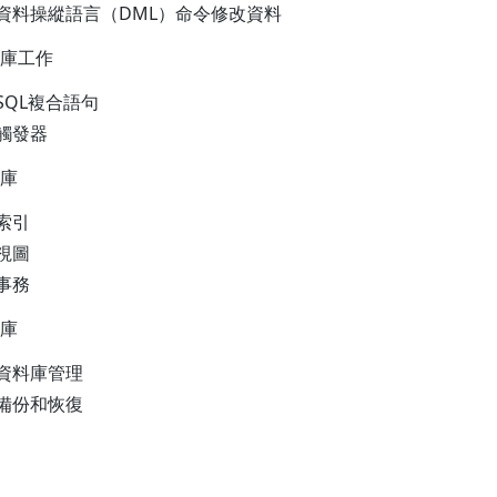
用資料操縱語言（DML）命令修改資料
庫工作
SQL複合語句
觸發器
庫
索引
視圖
事務
庫
行資料庫管理
行備份和恢復