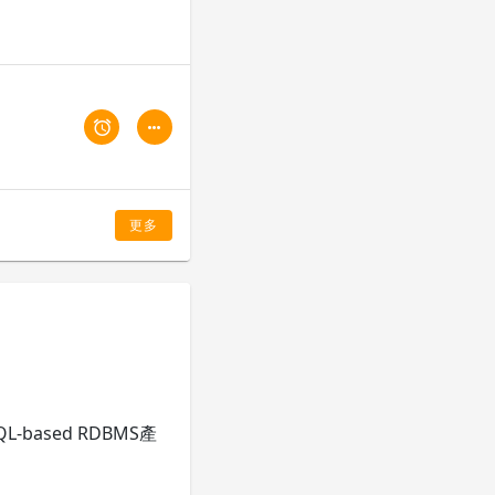
更多
ased RDBMS產