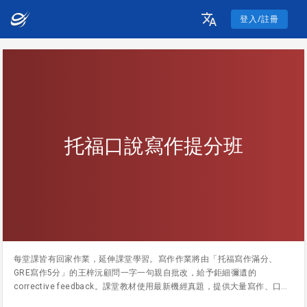
登入/註冊
托福口說寫作提分班
每堂課皆有回家作業，延伸課堂學習。寫作作業將由「托福寫作滿分、
GRE寫作5分」的王梓沅顧問一字一句親自批改，給予鉅細彌遺的
corrective feedback。課堂教材使用最新機經真題，提供大量寫作、口說
練習和口頭討論機會。以主題做分類，提供同學大量詞彙塊 (lexical