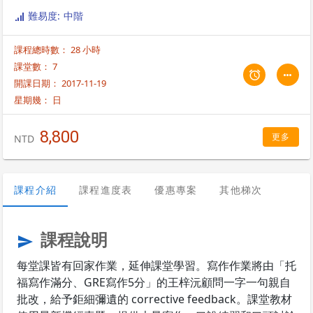
chunks) 及搭配詞 (collocations) 組。 課程包含聽力技巧 (泛聽、精聽、
難易度: 中階
連音規則、主動聽力)、筆記方式等等訓練。托福寫作、口說臉書群組中，
顧問將定期分享文章、機經、範文等等延伸課堂學習，也供同學於群組中
課程總時數： 28 小時
問問題。
課堂數： 7
開課日期： 2017-11-19
星期幾：
日
8,800
更多
NTD
課程介紹
課程進度表
優惠專案
其他梯次
課程說明
send
每堂課皆有回家作業，延伸課堂學習。寫作作業將由「托
福寫作滿分、GRE寫作5分」的王梓沅顧問一字一句親自
批改，給予鉅細彌遺的 corrective feedback。課堂教材