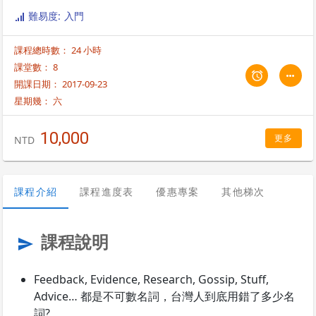
難易度: 入門
課程總時數： 24 小時
課堂數： 8
開課日期： 2017-09-23
星期幾：
六
10,000
更多
NTD
課程介紹
課程進度表
優惠專案
其他梯次
課程說明
send
Feedback, Evidence, Research, Gossip, Stuff,
Advice… 都是不可數名詞，台灣人到底用錯了多少名
詞?