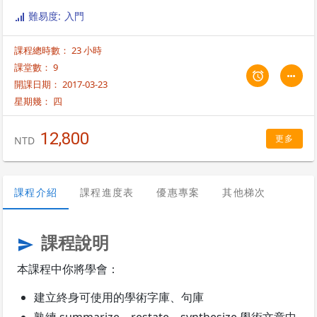
難易度: 入門
課程總時數： 23 小時
課堂數： 9
開課日期： 2017-03-23
星期幾：
四
12,800
更多
NTD
課程介紹
課程進度表
優惠專案
其他梯次
課程說明
send
本課程中你將學會：
建立終身可使用的學術字庫、句庫