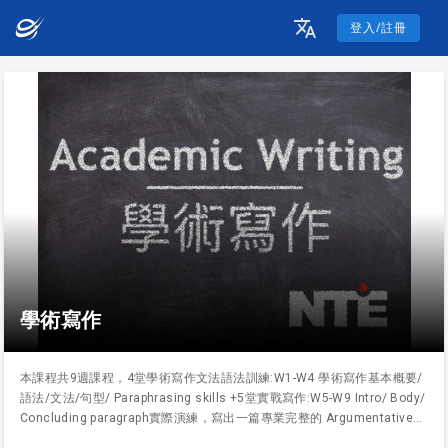
登入/註冊
學術寫作
本課程共9週課程，4堂學術寫作文法語法訓練:W1-W4 學術寫作基本概要/
語法/文法/句型/ Paraphrasing skills +5堂實戰寫作:W5-W9 Intro/ Body/
Concluding paragraph實際演練，寫出一篇專業完整的 Argumentative
Essay