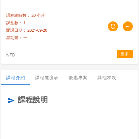
課程總時數： 20 小時
課堂數： 1
開課日期： 2021-09-20
星期幾：
一
更多
NTD
課程介紹
課程進度表
優惠專案
其他梯次
課程說明
send