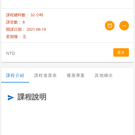
課程總時數： 32 小時
課堂數： 8
開課日期： 2021-06-19
星期幾：
五
更多
NTD
課程介紹
課程進度表
優惠專案
其他梯次
課程說明
send