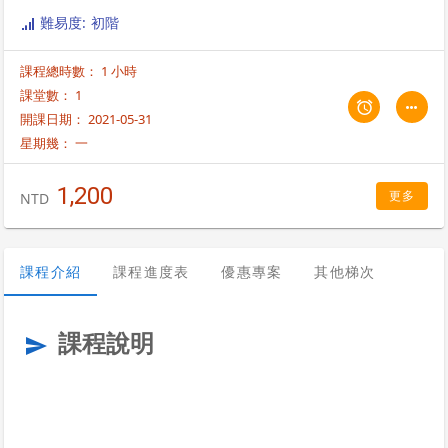
難易度: 初階
課程總時數： 1 小時
課堂數： 1
開課日期： 2021-05-31
星期幾：
一
1,200
更多
NTD
課程介紹
課程進度表
優惠專案
其他梯次
課程說明
send