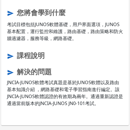
您將會學到什麼
send
考試目標包括JUNOS軟體基礎，用戶界面選項，JUNOS
基本配置，運行監控和維護，路由基礎，路由策略和防火
牆過濾器，服務等級，網路基礎。
課程說明
send
解決的問題
send
JNCIA-JUNOS軟體考試真題是基於JUNOS軟體以及路由
基本知識介紹 ，網路基礎和電子學習指南進行編定。該
JNCIA-JUNOS軟體認證的有效期為兩年。通過重新認證是
通過當前版本的JNCIA-JUNOS JN0-101考試。