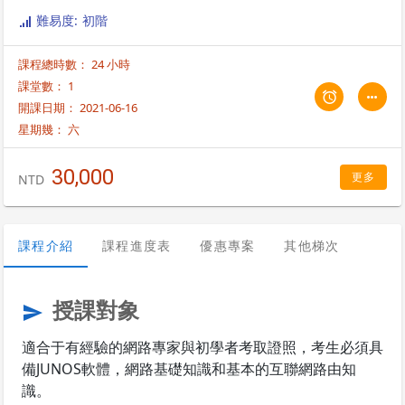
6章：路由基礎概論 (Routing Basics) • 第7章：路由策略 (Routing
難易度: 初階
Policy) • 第8章：防火牆過濾器 (Firewall Filters) • 附錄A：IPv6 基本原理
(IPv6 Fundamentals) • 附錄B：用戶界面選項 – J-Web (GUI) • 附錄C：差
課程總時數： 24 小時
異化服務等級 (Class of Service) 課程大綱
課堂數： 1
開課日期： 2021-06-16
星期幾：
六
30,000
更多
NTD
課程介紹
課程進度表
優惠專案
其他梯次
授課對象
send
適合于有經驗的網路專家與初學者考取證照，考生必須具
備JUNOS軟體，網路基礎知識和基本的互聯網路由知
識。