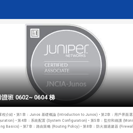
 考證班 0602~ 0604 梯
介紹 • 第1章：Junos 基礎概論 (Introduction to Junos) • 第2章：用戶界面選項 – 
ration) • 第4章：系統配置 (System Configuration) • 第5章：監控和維護 (Monitor
Basics) • 第7章：路由策略 (Routing Policy) • 第8章：防火牆過濾器 (Firewall F
ls) • 附錄B：用戶界面選項 – J-Web (GUI) • 附錄C：差異化服務等級 (Class of Se