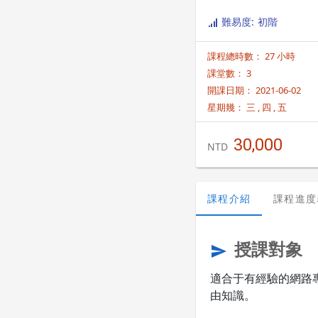
難易度: 初階
課程總時數： 27 小時
課堂數： 3
開課日期： 2021-06-02
星期幾：
三
,
四
,
五
30,000
NTD
課程介紹
課程進度
授課對象
send
適合于有經驗的網路
由知識。