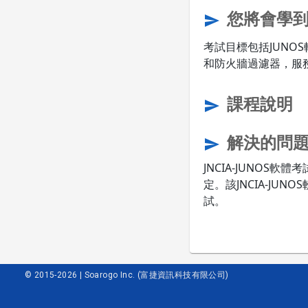
您將會學
send
考試目標包括JUNO
和防火牆過濾器，服
課程說明
send
解決的問
send
JNCIA-JUNOS
定。該JNCIA-JUN
試。
© 2015-2026 | Soarogo Inc. (富捷資訊科技有限公司)