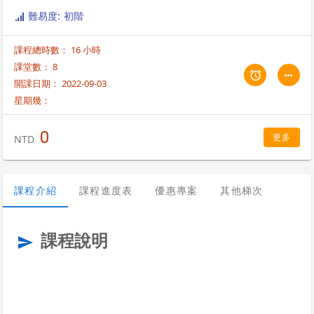
難易度: 初階
課程總時數： 16 小時
課堂數： 8
開課日期： 2022-09-03
星期幾：
0
更多
NTD
課程介紹
課程進度表
優惠專案
其他梯次
課程說明
send