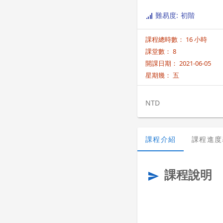
難易度: 初階
課程總時數： 16 小時
課堂數： 8
開課日期： 2021-06-05
星期幾：
五
NTD
課程介紹
課程進度
課程說明
send