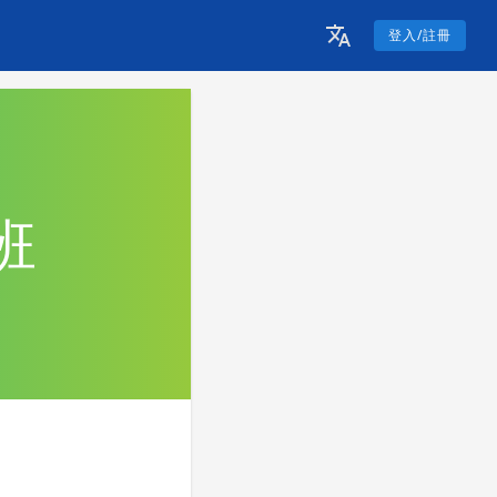
登入/註冊
班