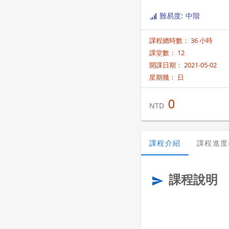
難易度: 中階
課程總時數： 36 小時
課堂數： 12
開課日期： 2021-05-02
星期幾：
日
0
NTD
課程介紹
課程進度
課程說明
send