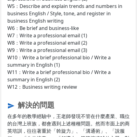
W5：Describe and explain trends and numbers in
business English / Style, tone, and register in
business English writing
W6：Be brief and business-like
W7：Write a professional email (1)
W8：Write a professional email (2)
W9：Write a professional email (3)
W10：Write a brief professional bio / Write a
summary in English (1)
W11：Write a brief professional bio / Write a
summary in English (2)
W12：Business writing review
解決的問題
send
在多年的教學經驗中，王老師發現不管在什麼產業、職位
的台灣上班族，都會遇到上述種種問題。然而市面上的商
英培訓，往往著重於「斡旋力」、「溝通術」、「說服