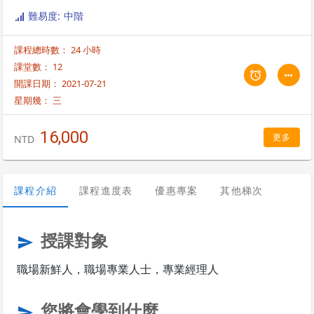
難易度: 中階
課程總時數： 24 小時
課堂數： 12
開課日期： 2021-07-21
星期幾：
三
16,000
更多
NTD
課程介紹
課程進度表
優惠專案
其他梯次
授課對象
send
職場新鮮人，職場專業人士，專業經理人
您將會學到什麼
send