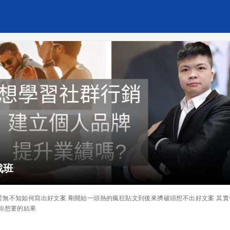
戰班
苦無不知如何寫出好文案 剛開始一頭熱的瘋狂貼文到後來擠破頭想不出好文案 其
你想要的結果