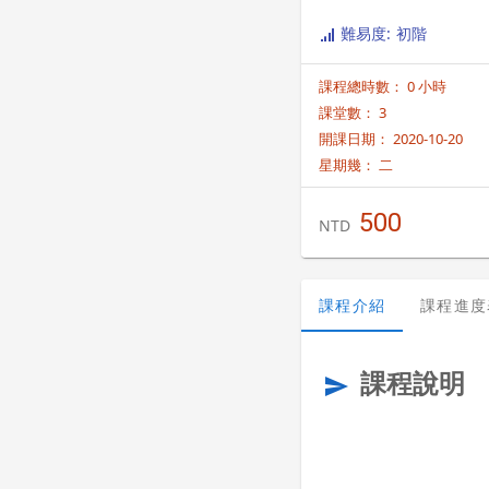
難易度: 初階
課程總時數： 0 小時
課堂數： 3
開課日期： 2020-10-20
星期幾：
二
500
NTD
課程介紹
課程進度
課程說明
send