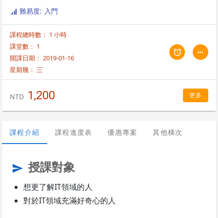
難易度: 入門
課程總時數： 1 小時
課堂數： 1
開課日期： 2019-01-16
星期幾：
三
1,200
更多
NTD
課程介紹
課程進度表
優惠專案
其他梯次
授課對象
send
想更了解IT領域的人
對於IT領域充滿好奇心的人