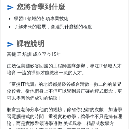
您將會學到什麼
send
學習IT領域的各項專業技術
了解未來的發展，會達到什麼樣的程度
課程說明
send
富捷 IT 培訓 成立至今15年
由幾位美國矽谷回國的工程師團隊創辦，專注IT領域人才
培育 一流的導師才能教出一流的人才。
『富捷IT培訓』的老師都是矽谷或台灣數一數二的的業界
佼佼者。從他們身上不但可以學到最正確的程式概念，更
可以學習他們成功的秘訣！
聽富捷老師分享他們的經驗，節省你犯錯的次數，加速學
習電腦程式的時間！重視實務教學，讓學生不只是擁有理
論，而是實際帶領邊學邊做 美式風格，精品式教學方