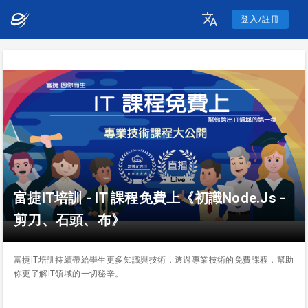
登入/註冊
富捷IT培訓 - IT 課程免費上《初識Node.Js -
剪刀、石頭、布》
富捷IT培訓持續帶給學生更多知識與技術，透過專業技術的免費課程，幫助
你更了解IT領域的一切秘辛。