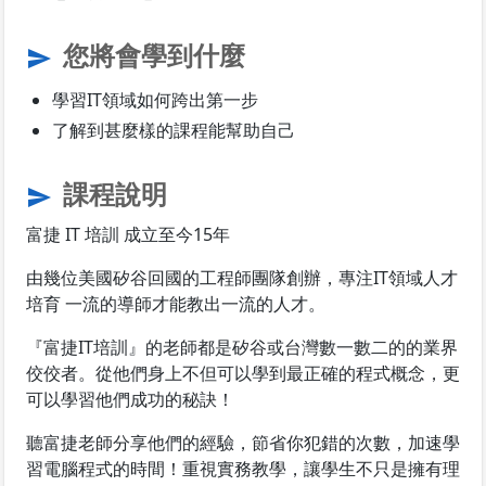
您將會學到什麼
send
學習IT領域如何跨出第一步
了解到甚麼樣的課程能幫助自己
課程說明
send
富捷 IT 培訓 成立至今15年
由幾位美國矽谷回國的工程師團隊創辦，專注IT領域人才
培育 一流的導師才能教出一流的人才。
『富捷IT培訓』的老師都是矽谷或台灣數一數二的的業界
佼佼者。從他們身上不但可以學到最正確的程式概念，更
可以學習他們成功的秘訣！
聽富捷老師分享他們的經驗，節省你犯錯的次數，加速學
習電腦程式的時間！重視實務教學，讓學生不只是擁有理