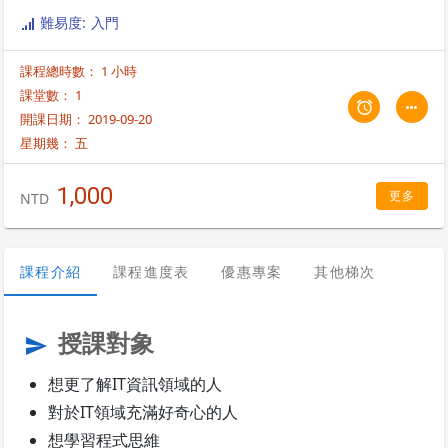
難易度: 入門
課程總時數： 1 小時
課堂數： 1
開課日期： 2019-09-20
星期幾：
五
1,000
更多
NTD
課程介紹
課程進度表
優惠專案
其他梯次
授課對象
send
想更了解IT資訊領域的人
對於IT領域充滿好奇心的人
想學習程式思維