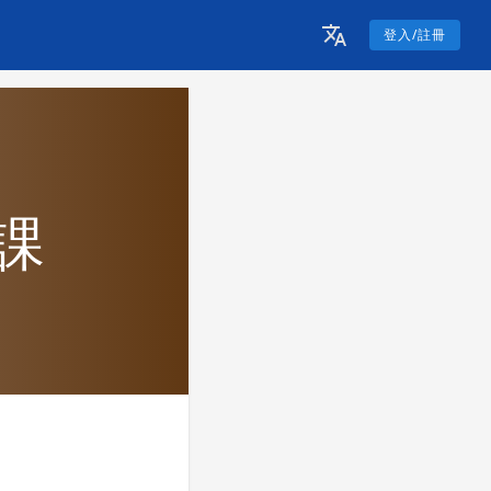
登入/註冊
課