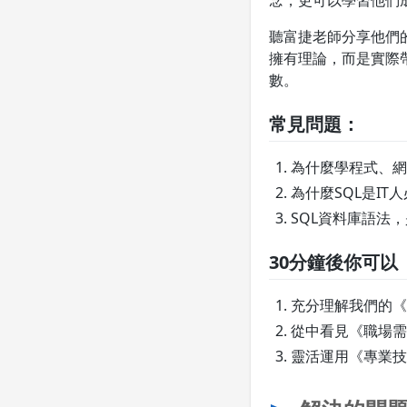
念，更可以學習他們
聽富捷老師分享他們
擁有理論，而是實際
數。
常見問題：
為什麼學程式、網
為什麼SQL是IT
SQL資料庫語法
30分鐘後你可以
充分理解我們的《
從中看見《職場需
靈活運用《專業技