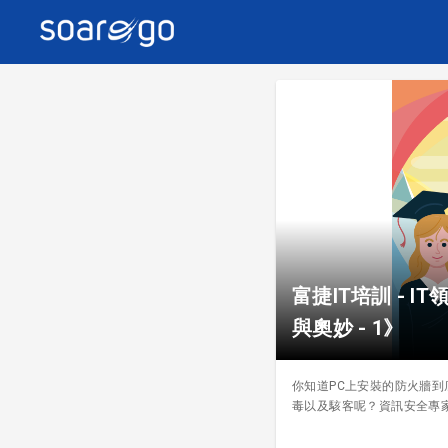
富捷IT培訓 -
與奧妙 - 1》
你知道PC上安裝的防火牆
毒以及駭客呢？資訊安全專家 