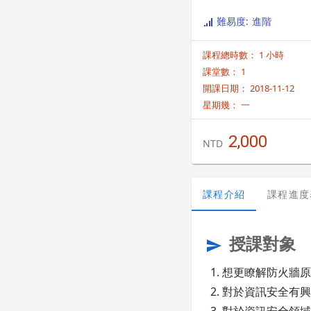
難易度: 進階
課程總時數： 1 小時
課堂數： 1
開課日期： 2018-11-12
星期幾：
一
2,000
NTD
課程介紹
課程進度
授課對象
send
想更瞭解防火牆原
對於資訊安全有興