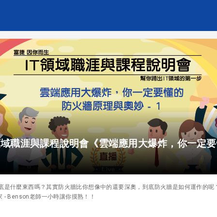
 IT領域職涯與課程說明會《雲端應用大爆炸，你一定
到底是什麼東西嗎？其實防火牆比你想像中的還要深奧，到底防火牆是如何運作的呢
- Benson老師一小時讓你摸熟！！