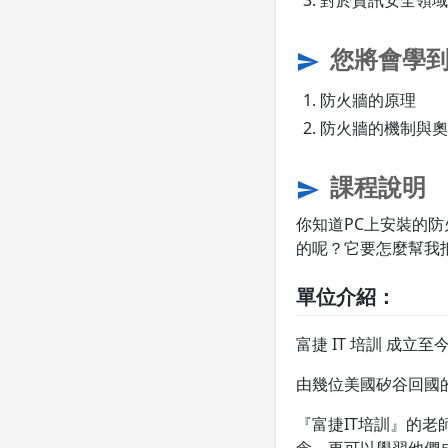
對於資訊安全領域
您將會學
send
防火牆的原理
防火牆的機制與奧
課程說明
send
你知道PC上安裝的
的呢？它要怎麼幫我抵
單位介紹：
富捷 IT 培訓 成立至
由幾位美國矽谷回國
『富捷IT培訓』的