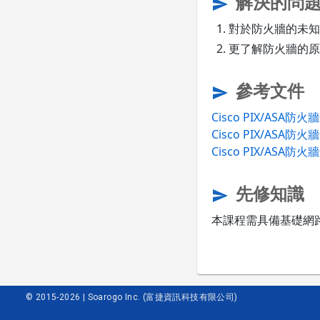
解決的問
send
對於防火牆的未知
更了解防火牆的原
參考文件
send
Cisco PIX/ASA
Cisco PIX/ASA
Cisco PIX/ASA
先修知識
send
本課程需具備基礎網路
© 2015-2026 | Soarogo Inc. (富捷資訊科技有限公司)