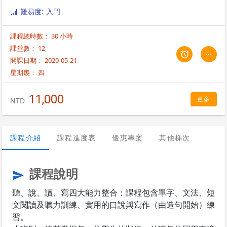
難易度: 入門
課程總時數： 30 小時
課堂數： 12
開課日期： 2020-05-21
星期幾：
四
11,000
更多
NTD
課程介紹
課程進度表
優惠專案
其他梯次
課程說明
send
聽、說、讀、寫四大能力整合：課程包含單字、文法、短
文閱讀及聽力訓練、實用的口說與寫作（由造句開始）練
習。