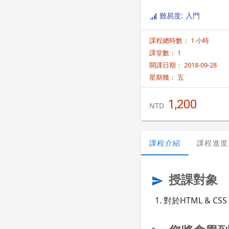
難易度: 入門
課程總時數： 1 小時
課堂數： 1
開課日期： 2018-09-28
星期幾：
五
1,200
NTD
課程介紹
課程進度
授課對象
send
對於HTML & C