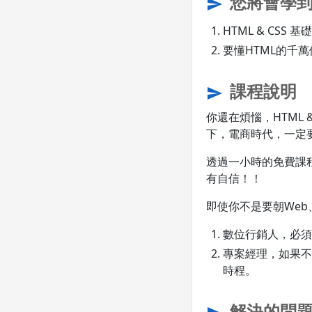
您將會學
send
HTML & CSS 基
要懂HTML的千
課程說明
send
你還在煩惱，HTML
下，電商時代，一定
透過一小時的免費課
有自信！！
即使你不是要朝Web
數位行銷人，必須
專案經理，如果不
時程。