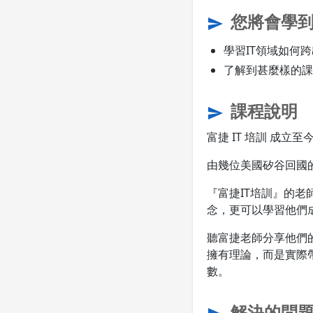
您將會學
send
學習IT領域如何
了解到甚麼樣的課
課程說明
send
富捷 IT 培訓 成立至
由幾位美國矽谷回國
『富捷IT培訓』的
念，更可以學習他們
聽富捷老師分享他們
擁有理論，而是實際
數。