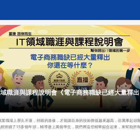
 IT領域職涯與課程說明會《電子商務職缺已經大量釋
就業職場上歷久不衰，持續的進修，才能讓自身的技術價值越來越高，但萬事起頭
中已經持續了15多個年頭，輔導過上萬個學生，我們將這些精華綜合起來，來幫助所