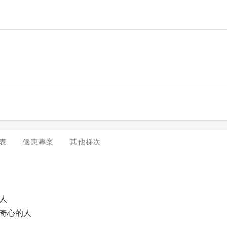
表
優惠專案
其他梯次
人
好奇心的人