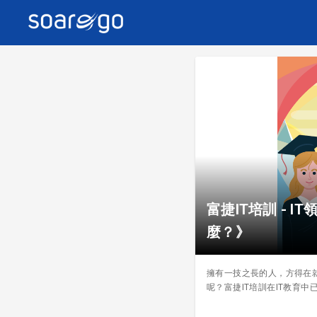
富捷IT培訓 -
麼？》
擁有一技之長的人，方得在
呢？富捷IT培訓在IT教育