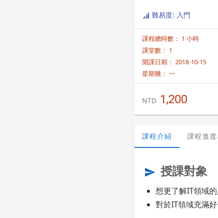
難易度: 入門
課程總時數： 1 小時
課堂數： 1
開課日期： 2018-10-15
星期幾：
一
1,200
NTD
課程介紹
課程進度
授課對象
send
想更了解IT領域的
對於IT領域充滿