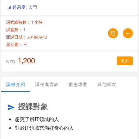
難易度: 入門
課程總時數： 1 小時
課堂數： 1
開課日期： 2018-09-12
星期幾：
三
1,200
更多
NTD
課程介紹
課程進度表
優惠專案
其他梯次
授課對象
send
想更了解IT領域的人
對於IT領域充滿好奇心的人