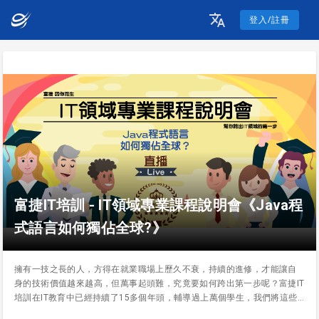
登入/註冊
富捷IT培訓 - IT領域專業課程說明會《Java程
式語言如何獨佔全球?》
擁有一技之長的人，方得在就業職場上歷久不衰，持續的進修，才能讓自
身的技術價值越來越高，但萬事起頭難，究竟要如何跨出第一步呢？富捷IT
培訓在IT教育中已經持續了15多個年頭，輔導過上萬個學生，我們將這些
精華綜合起來，來幫助所有需要幫助的人。