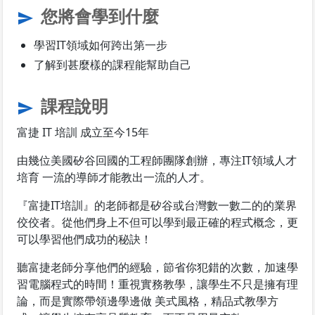
您將會學到什麼
send
學習IT領域如何跨出第一步
了解到甚麼樣的課程能幫助自己
課程說明
send
富捷 IT 培訓 成立至今15年
由幾位美國矽谷回國的工程師團隊創辦，專注IT領域人才
培育 一流的導師才能教出一流的人才。
『富捷IT培訓』的老師都是矽谷或台灣數一數二的的業界
佼佼者。從他們身上不但可以學到最正確的程式概念，更
可以學習他們成功的秘訣！
聽富捷老師分享他們的經驗，節省你犯錯的次數，加速學
習電腦程式的時間！重視實務教學，讓學生不只是擁有理
論，而是實際帶領邊學邊做 美式風格，精品式教學方