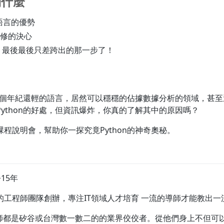
到什麼
式語言的優勢
修的決心
 最後最後只差跨出的那一步了！
，這個年紀還輕的語言，居然可以穩穩的佔據數據分析的領域，甚至
ython的好處，但資訊爆炸，你真的了解其中的原因嗎？
業課程說明會，幫助你一探究竟Python的神奇奧秘。
今15年
的工程師團隊創辦，專注IT領域人才培育 一流的導師才能教出一
老師都是矽谷或台灣數一數二的的業界佼佼者。從他們身上不但可