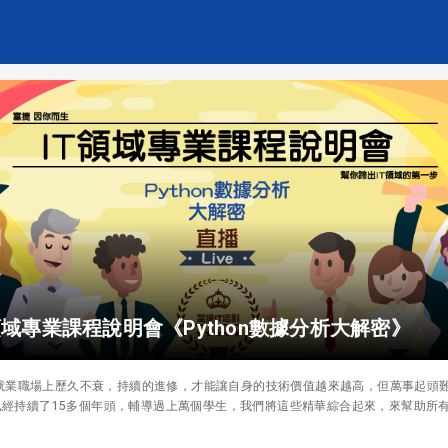
IT領域專業課程說明會《Python數據分析大解密》
就業職場上歷久不衰，持續的進修，才能讓自身的技術價值越來越高，但萬事起頭
中已經持續了15多個年頭，輔導過上萬個學生，我們將這些精華綜合起來，來幫助所