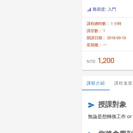
難易度: 入門
課程總時數： 1 小時
課堂數： 1
開課日期： 2018-09-10
星期幾：
一
1,200
NTD
課程介紹
課程進度
授課對象
send
無論是想轉換工作 or