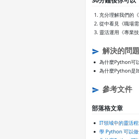
30分鐘後你可以
充分理解我們的《課
從中看見《職場需
靈活運用《專業技
解決的問
send
為什麼Python
為什麼Python
參考文件
send
部落格文章
IT領域中的靈活程式語
學 Python 可