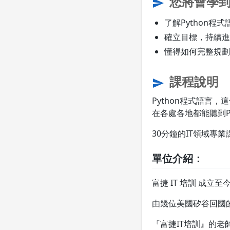
您將會學
send
了解Python程
確立目標，持續進
懂得如何完整規劃
課程說明
send
Python程式語言
在各處各地都能聽到P
30分鐘的IT領域專
單位介紹：
富捷 IT 培訓 成立至
由幾位美國矽谷回國
『富捷IT培訓』的