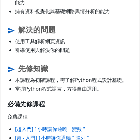
能力
擁有資料視覺化與基礎網路輿情分析的能力
解決的問題
send
使用工具解析網頁資訊
引導使用與解決你的問題
先修知識
send
本課程為初階課程，需了解Python程式設計基礎。
掌握Python程式語言，方得自由運用。
必備先修課程
免費課程
[超入門] 1小時讓你通曉 " 變數 "
[超 ‧ 入門] 1小時讓你通曉 " 陣列 "