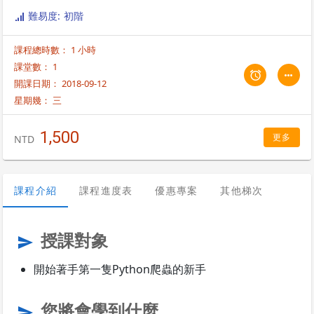
難易度: 初階
課程總時數： 1 小時
課堂數： 1
開課日期： 2018-09-12
星期幾：
三
1,500
更多
NTD
課程介紹
課程進度表
優惠專案
其他梯次
授課對象
send
開始著手第一隻Python爬蟲的新手
您將會學到什麼
send