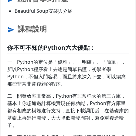
Beautiful Soup安裝與介紹
課程說明
send
你不可不知的Python六大優點：
一、Python的定位是「優雅」、「明確」、「簡單」，
所以Python程序看上去總是簡單易懂，初學者學
Python，不但入門容易，而且將來深入下去，可以編寫
那些非常非常複雜的程序。
二、開發效率非常高，Python有非常強大的第三方庫，
基本上你想通過計算機實現任何功能，Python官方庫里
都有相應的模塊進行支持，直接下載調用后，在基礎庫的
基礎上再進行開發，大大降低開發周期，避免重複造輪
子。