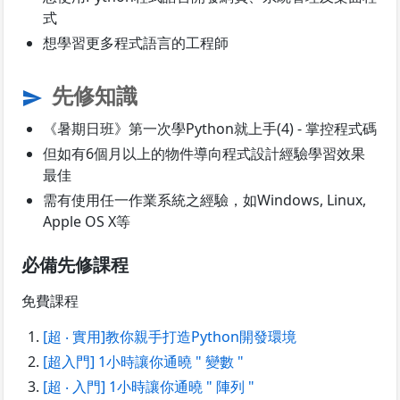
式
想學習更多程式語言的工程師
先修知識
send
《暑期日班》第一次學Python就上手(4) - 掌控程式碼
但如有6個月以上的物件導向程式設計經驗學習效果
最佳
需有使用任一作業系統之經驗，如Windows, Linux,
Apple OS X等
必備先修課程
免費課程
[超 ‧ 實用]教你親手打造Python開發環境
[超入門] 1小時讓你通曉 " 變數 "
[超 ‧ 入門] 1小時讓你通曉 " 陣列 "