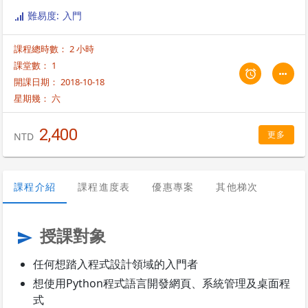
難易度: 入門
課程總時數： 2 小時
課堂數： 1
開課日期： 2018-10-18
星期幾：
六
2,400
更多
NTD
課程介紹
課程進度表
優惠專案
其他梯次
授課對象
send
任何想踏入程式設計領域的入門者
想使用Python程式語言開發網頁、系統管理及桌面程
式