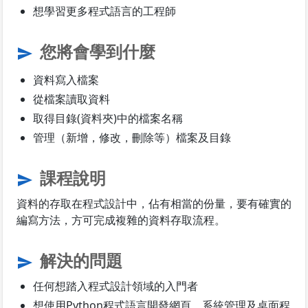
想學習更多程式語言的工程師
您將會學到什麼
send
資料寫入檔案
從檔案讀取資料
取得目錄(資料夾)中的檔案名稱
管理（新增，修改，刪除等）檔案及目錄
課程說明
send
資料的存取在程式設計中，佔有相當的份量，要有確實的
編寫方法，方可完成複雜的資料存取流程。
解決的問題
send
任何想踏入程式設計領域的入門者
想使用Python程式語言開發網頁、系統管理及桌面程