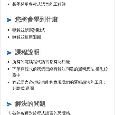
想學習更多程式語言的工程師
您將會學到什麼
send
瞭解並撰寫判斷式
瞭解並運用迴圈
課程說明
send
所有的電腦程式語言都有此功能
下筆寫程式前我們已經有解決問題的邏輯想法,構思於
腦中
程式語言必須提供能夠實現我們的邏輯想法的工具：
判斷式,迴圈
解決的問題
send
破除各種對於程式語言的恐懼感。