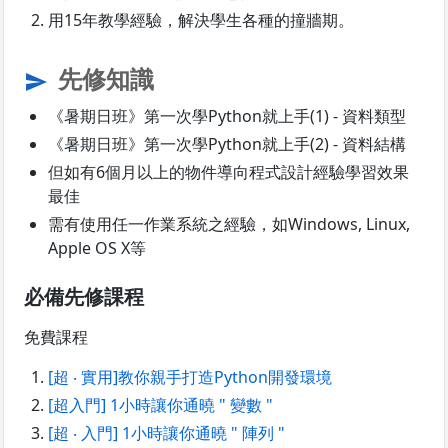
用15年教學經驗，解決學生各種的撞牆期。
先修知識
send
《暑期日班》第一次學Python就上手(1) - 資料類型
《暑期日班》第一次學Python就上手(2) - 資料結構
但如有6個月以上的物件導向程式設計經驗學習效果
最佳
需有使用任一作業系統之經驗，如Windows, Linux,
Apple OS X等
必備先修課程
免費課程
[超 ‧ 實用]教你親手打造Python開發環境
[超入門] 1小時讓你通曉 " 變數 "
[超 ‧ 入門] 1小時讓你通曉 " 陣列 "