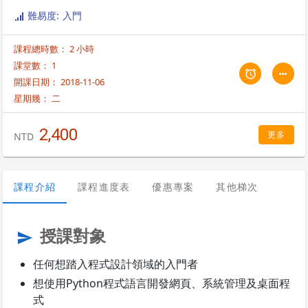
難易度: 入門
課程總時數： 2 小時
課堂數： 1
開課日期： 2018-11-06
星期幾：
二
2,400
更多
NTD
課程介紹
課程進度表
優惠專案
其他梯次
授課對象
send
任何想踏入程式設計領域的入門者
想使用Python程式語言開發網頁、系統管理及桌面程
式