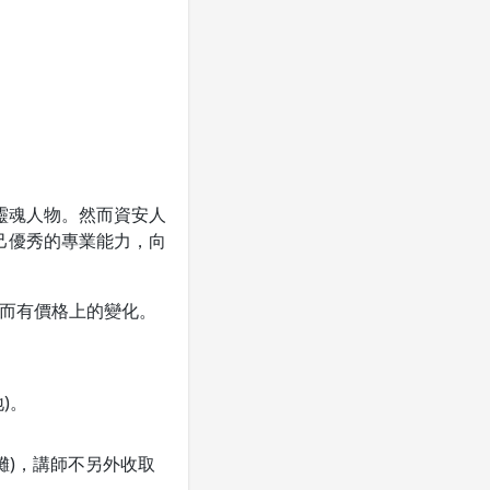
靈魂人物。然而資安人
己優秀的專業能力，向
多寡而有價格上的變化。
)。
攤)，講師不另外收取