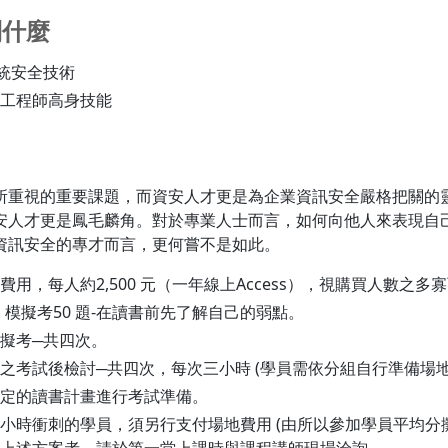
到什麼
系統安全技術
工程師高身技能
所重視的重要課題，而資安人才更是為企業資訊安全嚴格把關的
安人才更是鳳毛麟角。對於專業人士而言，如何向他人來表現自
資訊安全的專才而言，更何嘗不是如此。
用，每人約2,500 元（一年線上Access），視購買人數之
ysis 模擬考50 題-在讀書前先了解自己的弱點。
擬考─共四次。
之考試後檢討─共四次，每次三小時 (學員需依分組自行準備場地
定的讀書計畫進行考試準備。
小時衝刺的學員，須另行支付場地費用 (由所以參加學員平均分