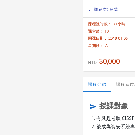
難易度: 高階
課程總時數： 30 小時
課堂數： 10
開課日期： 2019-01-05
星期幾：
六
30,000
NTD
課程介紹
課程進度
授課對象
send
有興趣考取 CISS
欲成為資安系統專