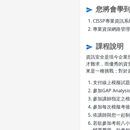
您將會學
send
CISSP專業資訊
專業資深網路管理
課程說明
send
資訊安全是現今企業
才難求，而優秀的資
來是一種挑戰；對於
支付線上模擬試題費
參加GAP Anal
參加講師指定之模
參加每次模擬考後
依講師與您一起制
若欲參加考前八小