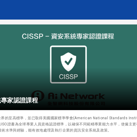
系統專家認證課程
的至高標準，並已取得美國國家標準學會(American National Standards Inst
書標準。該ISO證書為全球專業人員資格認證標準，以確保不同範疇專業能力水平，使僱
技術水準與經驗，能有效地處理及執行企業的資訊安全系統及政策。