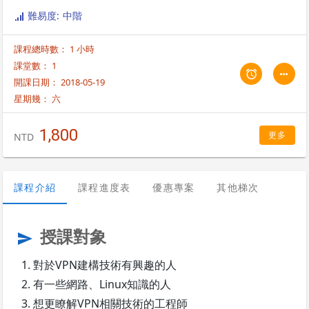
難易度: 中階
課程總時數： 1 小時
課堂數： 1
開課日期： 2018-05-19
星期幾：
六
1,800
更多
NTD
課程介紹
課程進度表
優惠專案
其他梯次
授課對象
send
對於VPN建構技術有興趣的人
有一些網路、Linux知識的人
想更瞭解VPN相關技術的工程師