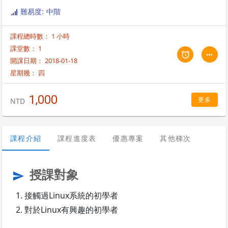
難易度: 中階
課程總時數： 1 小時
課堂數： 1
開課日期： 2018-01-18
星期幾：
四
1,000
更多
NTD
課程介紹
課程進度表
優惠專案
其他梯次
授課對象
send
接觸過Linux系統的初學者
對於Linux有興趣的初學者