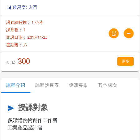
難易度: 入門
課程總時數： 1 小時
課堂數： 1
開課日期： 2017-11-25
星期幾：
六
300
更多
NTD
課程介紹
課程進度表
優惠專案
其他梯次
授課對象
send
多媒體藝術創作工作者
工業產品設計者